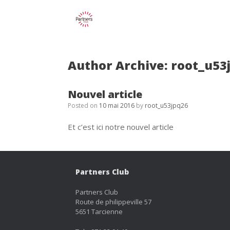
Skip
to
content
Author Archive:
root_u53
Nouvel article
Posted on
10 mai 2016
by
root_u53jpq26
Et c’est ici notre nouvel article
Partners Club
Partners Club
Route de philippeville 57
5651 Tarcienne