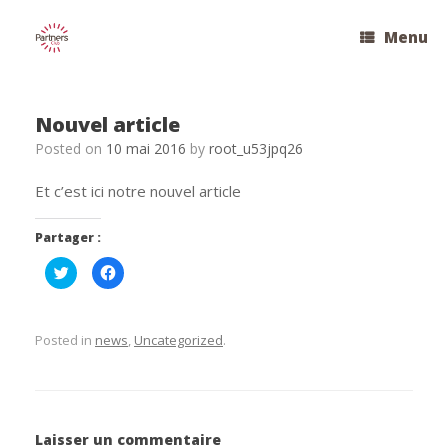
Skip
to
Menu
content
Nouvel article
Posted on
10 mai 2016
by
root_u53jpq26
Et c’est ici notre nouvel article
Partager :
C
C
l
l
i
i
q
q
u
u
e
e
Posted in
news
,
Uncategorized
.
z
z
p
p
o
o
u
u
r
r
p
p
a
a
r
r
t
t
Laisser un commentaire